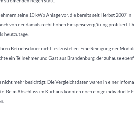
im strömenden Regen statt.
lnehmern seine 10 kWp Anlage vor, die bereits seit Herbst 2007 in
d noch von der damals recht hohen Einspeisevergütung profitiert. D
ls heutzutage.
ahren Betriebsdauer nicht festzustellen. Eine Reinigung der Modu
chte ein Teilnehmer und Gast aus Brandenburg, der zuhause ebenf
 nicht mehr besichtigt. Die Vergleichsdaten waren in einer Infom
e. Beim Abschluss im Kurhaus konnten noch einige individuelle 
n.