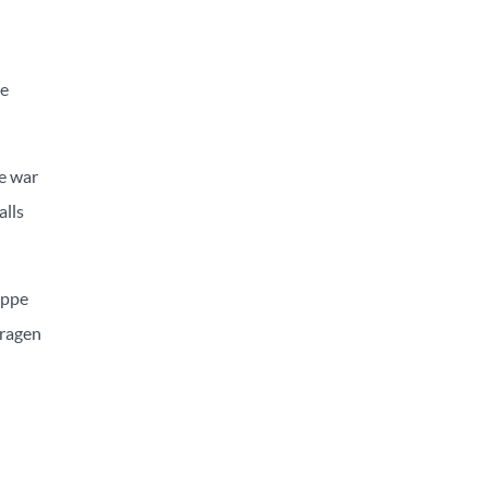
ie
le war
alls
appe
Fragen