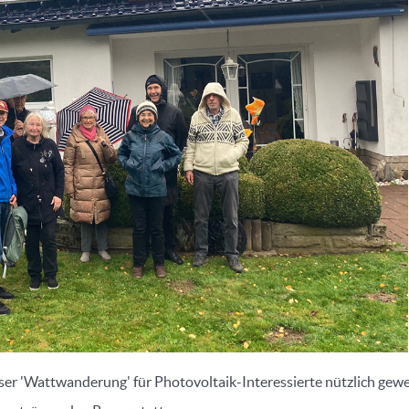
ser 'Wattwanderung' für Photovoltaik-Interessierte nützlich gew