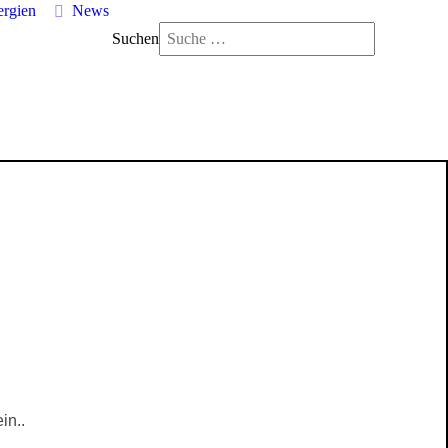
ergien
News
Suchen
in.
.