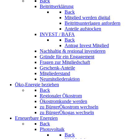
Back
Beitrittserklärung
Back
Mitglied werden digital
Beitrittsunterlagen anfordern
Anteile aufstocken
INVEST / BAFA
Back
Antrag Invest Mitglied
Nachhaltig & regional investieren
Gründe für ein Engagement
Fragen zur Mitgliedschaft
Geschenk-Anteile
Mitgliederstand
Neumitgliederaktion
Öko-Energie beziehen
Back
Regionaler Ökostrom
Ökostromkunde werden
zu BürgerÖkostrom wechseln
zu BürgerÖkogas wechseln
Erneuerbare Energien
Back
Photovoltaik
Back