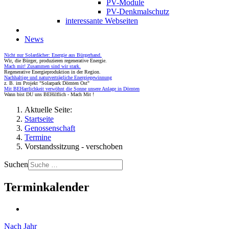
PV-Module
PV-Denkmalschutz
interessante Webseiten
News
Nicht nur Solardächer: Energie aus Bürgerhand.
Wir, die Bürger, produzieren regenerative Energie.
Mach mit! Zusammen sind wir stark.
Regenerative Energieproduktion in der Region.
Nachhaltige und naturverträgliche Energiegewinnung
z. B. im Projekt "Solarpark Dörnten Ost"
Mit BEHarrlichkeit verwöhnt die Sonne unsere Anlage in Dörnten
Wann bist DU uns BEHilflich - Mach Mit !
Aktuelle Seite:
Startseite
Genossenschaft
Termine
Vorstandssitzung - verschoben
Suchen
Terminkalender
Nach Jahr