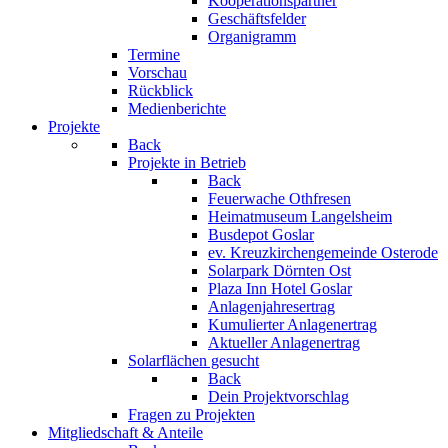
Kooperationspartner
Geschäftsfelder
Organigramm
Termine
Vorschau
Rückblick
Medienberichte
Projekte
Back
Projekte in Betrieb
Back
Feuerwache Othfresen
Heimatmuseum Langelsheim
Busdepot Goslar
ev. Kreuzkirchengemeinde Osterode
Solarpark Dörnten Ost
Plaza Inn Hotel Goslar
Anlagenjahresertrag
Kumulierter Anlagenertrag
Aktueller Anlagenertrag
Solarflächen gesucht
Back
Dein Projektvorschlag
Fragen zu Projekten
Mitgliedschaft & Anteile