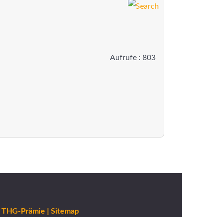
Aufrufe
: 803
THG-Prämie |
Sitemap