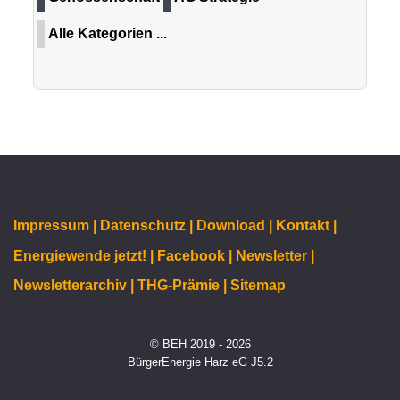
Alle Kategorien ...
Impressum |
Datenschutz |
Download |
Kontakt |
Energiewende jetzt! |
Facebook |
Newsletter |
Newsletterarchiv |
THG-Prämie |
Sitemap
© BEH 2019 - 2026
BürgerEnergie Harz eG J5.2